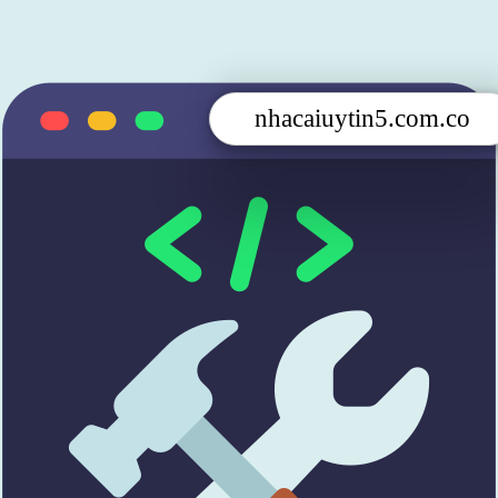
nhacaiuytin5.com.co